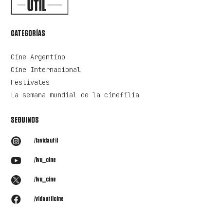
CATEGORÍAS
Cine Argentino
Cine Internacional
Festivales
La semana mundial de la cinefilia
SEGUINOS

/lavidautil

/lvu_cine

/lvu_cine

/vidautilcine