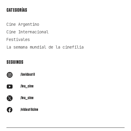
CATEGORÍAS
Cine Argentino
Cine Internacional
Festivales
La semana mundial de la cinefilia
SEGUINOS

/lavidautil

/lvu_cine

/lvu_cine

/vidautilcine