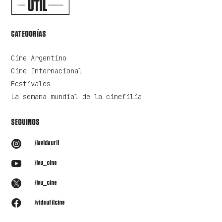
CATEGORÍAS
Cine Argentino
Cine Internacional
Festivales
La semana mundial de la cinefilia
SEGUINOS

/lavidautil

/lvu_cine

/lvu_cine

/vidautilcine