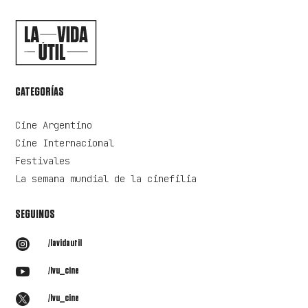
CATEGORÍAS
Cine Argentino
Cine Internacional
Festivales
La semana mundial de la cinefilia
SEGUINOS

/lavidautil

/lvu_cine

/lvu_cine