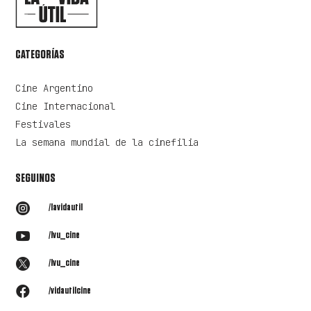
CATEGORÍAS
Cine Argentino
Cine Internacional
Festivales
La semana mundial de la cinefilia
SEGUINOS

/lavidautil

/lvu_cine

/lvu_cine

/vidautilcine