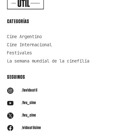
CATEGORÍAS
Cine Argentino
Cine Internacional
Festivales
La semana mundial de la cinefilia
SEGUINOS

/lavidautil

/lvu_cine

/lvu_cine

/vidautilcine