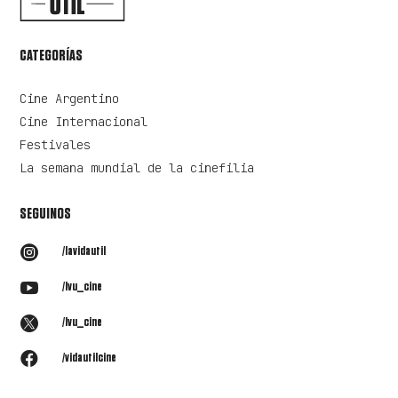
CATEGORÍAS
Cine Argentino
Cine Internacional
Festivales
La semana mundial de la cinefilia
SEGUINOS

/lavidautil

/lvu_cine

/lvu_cine

/vidautilcine