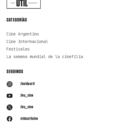
CATEGORÍAS
Cine Argentino
Cine Internacional
Festivales
La semana mundial de la cinefilia
SEGUINOS

/lavidautil

/lvu_cine

/lvu_cine

/vidautilcine