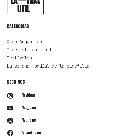
CATEGORÍAS
Cine Argentino
Cine Internacional
Festivales
La semana mundial de la cinefilia
SEGUINOS

/lavidautil

/lvu_cine

/lvu_cine

/vidautilcine