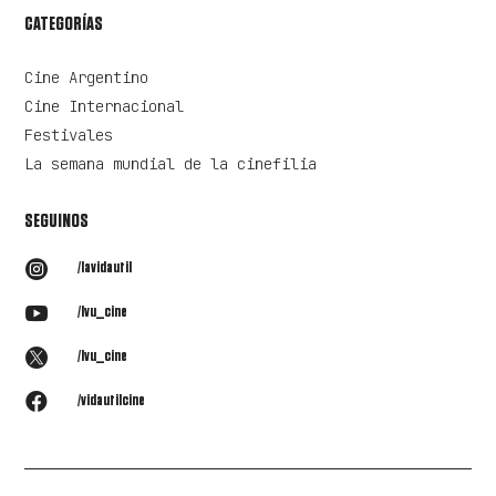
CATEGORÍAS
Cine Argentino
Cine Internacional
Festivales
La semana mundial de la cinefilia
SEGUINOS

/lavidautil

/lvu_cine

/lvu_cine

/vidautilcine