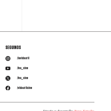
SEGUINOS

/lavidautil

/lvu_cine

/lvu_cine

/vidautilcine
Diseño y desarrollo:
Rayo Estudio