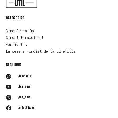
CATEGORÍAS
Cine Argentino
Cine Internacional
Festivales
La semana mundial de la cinefilia
SEGUINOS

/lavidautil

/lvu_cine

/lvu_cine

/vidautilcine