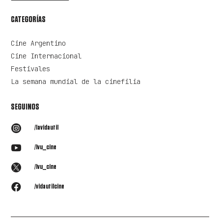
CATEGORÍAS
Cine Argentino
Cine Internacional
Festivales
La semana mundial de la cinefilia
SEGUINOS

/lavidautil

/lvu_cine

/lvu_cine

/vidautilcine