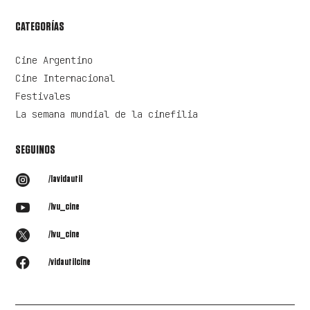
CATEGORÍAS
Cine Argentino
Cine Internacional
Festivales
La semana mundial de la cinefilia
SEGUINOS

/lavidautil

/lvu_cine

/lvu_cine

/vidautilcine