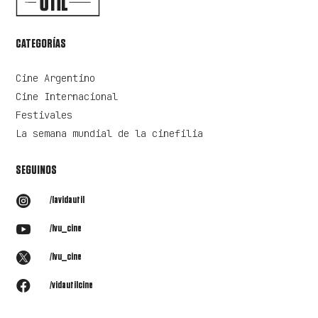
CATEGORÍAS
Cine Argentino
Cine Internacional
Festivales
La semana mundial de la cinefilia
SEGUINOS

/lavidautil

/lvu_cine

/lvu_cine

/vidautilcine