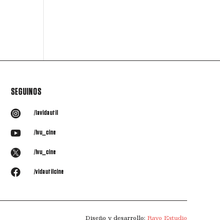
SEGUINOS

/lavidautil

/lvu_cine

/lvu_cine

/vidautilcine
Diseño y desarrollo:
Rayo Estudio