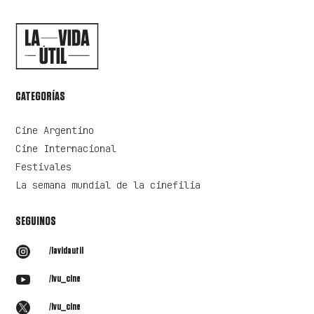
CATEGORÍAS
Cine Argentino
Cine Internacional
Festivales
La semana mundial de la cinefilia
SEGUINOS

/lavidautil

/lvu_cine

/lvu_cine