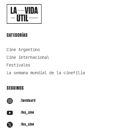
CATEGORÍAS
Cine Argentino
Cine Internacional
Festivales
La semana mundial de la cinefilia
SEGUINOS

/lavidautil

/lvu_cine

/lvu_cine