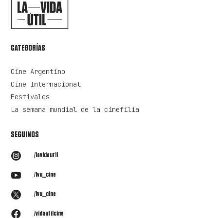
CATEGORÍAS
Cine Argentino
Cine Internacional
Festivales
La semana mundial de la cinefilia
SEGUINOS

/lavidautil

/lvu_cine

/lvu_cine

/vidautilcine