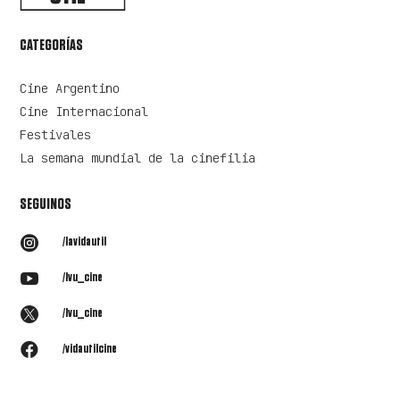
CATEGORÍAS
Cine Argentino
Cine Internacional
Festivales
La semana mundial de la cinefilia
SEGUINOS

/lavidautil

/lvu_cine

/lvu_cine

/vidautilcine