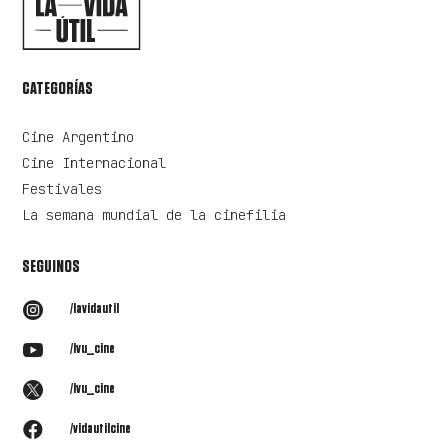
CATEGORÍAS
Cine Argentino
Cine Internacional
Festivales
La semana mundial de la cinefilia
SEGUINOS

/lavidautil

/lvu_cine

/lvu_cine

/vidautilcine