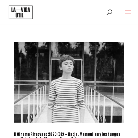
Il Cinema Ritrovato 2023 (02) – Nadja, Mamoulian y los fuegos