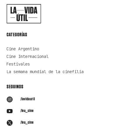
CATEGORÍAS
Cine Argentino
Cine Internacional
Festivales
La semana mundial de la cinefilia
SEGUINOS

/lavidautil

/lvu_cine

/lvu_cine