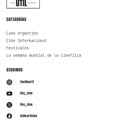
CATEGORÍAS
Cine Argentino
Cine Internacional
Festivales
La semana mundial de la cinefilia
SEGUINOS

/lavidautil

/lvu_cine

/lvu_cine

/vidautilcine