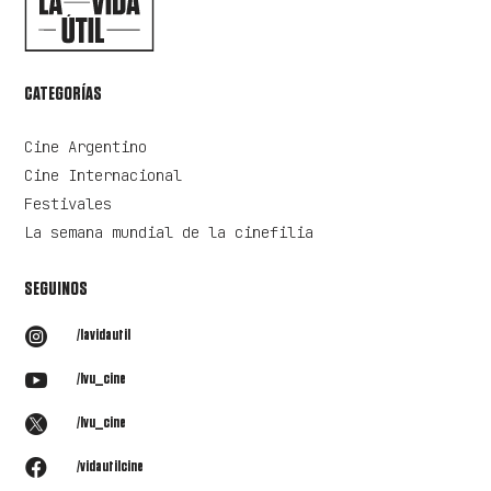
CATEGORÍAS
Cine Argentino
Cine Internacional
Festivales
La semana mundial de la cinefilia
SEGUINOS

/lavidautil

/lvu_cine

/lvu_cine

/vidautilcine