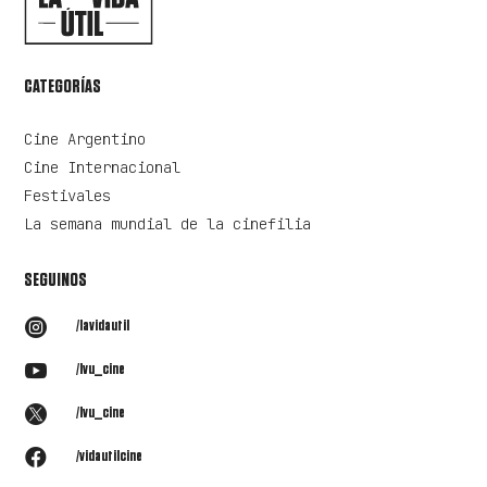
CATEGORÍAS
Cine Argentino
Cine Internacional
Festivales
La semana mundial de la cinefilia
SEGUINOS

/lavidautil

/lvu_cine

/lvu_cine

/vidautilcine