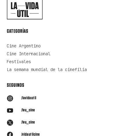
CATEGORÍAS
Cine Argentino
Cine Internacional
Festivales
La semana mundial de la cinefilia
SEGUINOS

/lavidautil

/lvu_cine

/lvu_cine

/vidautilcine