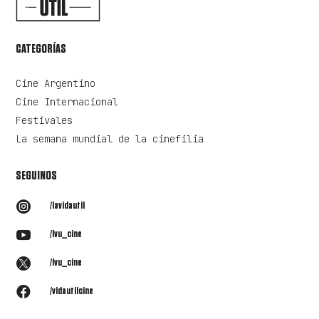
CATEGORÍAS
Cine Argentino
Cine Internacional
Festivales
La semana mundial de la cinefilia
SEGUINOS

/lavidautil

/lvu_cine

/lvu_cine

/vidautilcine