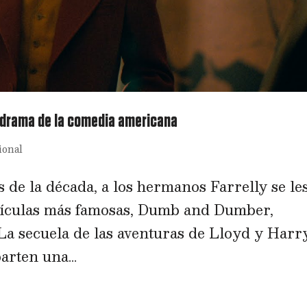
 drama de la comedia americana
ional
de la década, a los hermanos Farrelly se le
películas más famosas, Dumb and Dumber,
 La secuela de las aventuras de Lloyd y Harr
rten una...