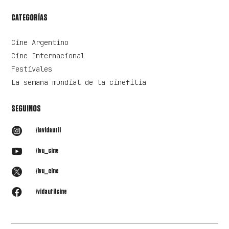
CATEGORÍAS
Cine Argentino
Cine Internacional
Festivales
La semana mundial de la cinefilia
SEGUINOS

/lavidautil

/lvu_cine

/lvu_cine

/vidautilcine