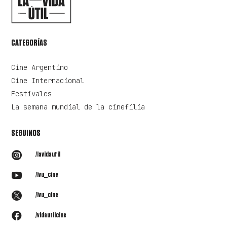
CATEGORÍAS
Cine Argentino
Cine Internacional
Festivales
La semana mundial de la cinefilia
SEGUINOS

/lavidautil

/lvu_cine

/lvu_cine

/vidautilcine