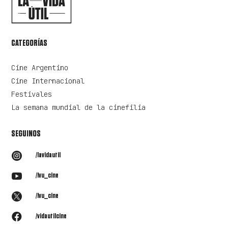
CATEGORÍAS
Cine Argentino
Cine Internacional
Festivales
La semana mundial de la cinefilia
SEGUINOS

/lavidautil

/lvu_cine

/lvu_cine

/vidautilcine