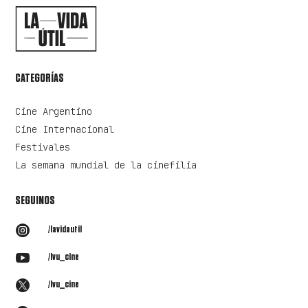
CATEGORÍAS
Cine Argentino
Cine Internacional
Festivales
La semana mundial de la cinefilia
SEGUINOS

/lavidautil

/lvu_cine

/lvu_cine