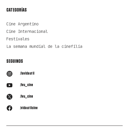
CATEGORÍAS
Cine Argentino
Cine Internacional
Festivales
La semana mundial de la cinefilia
SEGUINOS

/lavidautil

/lvu_cine

/lvu_cine

/vidautilcine