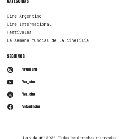
CATEGORÍAS
Cine Argentino
Cine Internacional
Festivales
La semana mundial de la cinefilia
SEGUINOS

/lavidautil

/lvu_cine

/lvu_cine

/vidautilcine
La vida útil 2026. Todos los derechos reservados