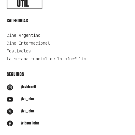
CATEGORÍAS
Cine Argentino
Cine Internacional
Festivales
La semana mundial de la cinefilia
SEGUINOS

/lavidautil

/lvu_cine

/lvu_cine

/vidautilcine