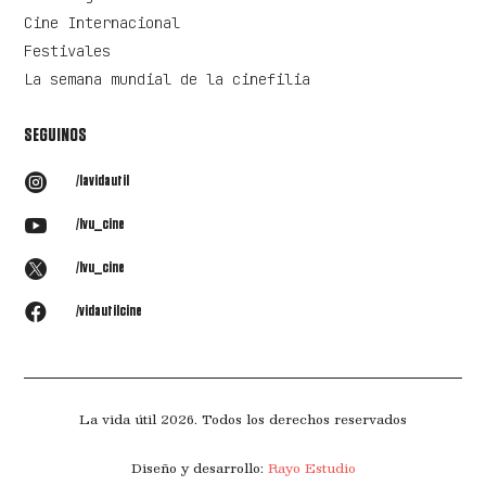
Cine Internacional
Festivales
La semana mundial de la cinefilia
SEGUINOS

/lavidautil

/lvu_cine

/lvu_cine

/vidautilcine
La vida útil 2026. Todos los derechos reservados
Diseño y desarrollo:
Rayo Estudio