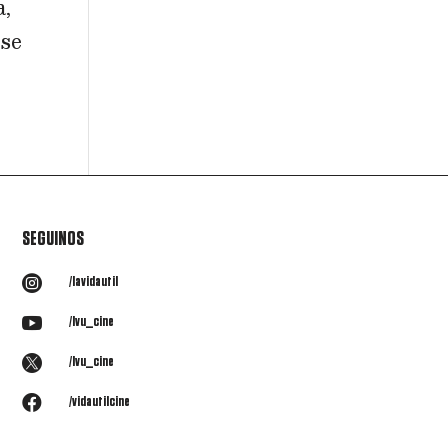
a,
Ese
SEGUINOS

/lavidautil

/lvu_cine

/lvu_cine

/vidautilcine