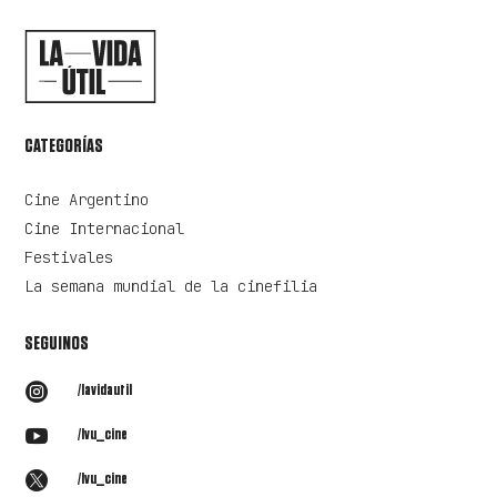
CATEGORÍAS
Cine Argentino
Cine Internacional
Festivales
La semana mundial de la cinefilia
SEGUINOS

/lavidautil

/lvu_cine

/lvu_cine