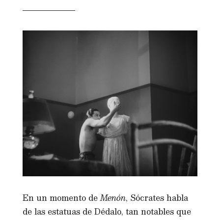
En un momento de
Menón
, Sócrates habla
de las estatuas de Dédalo, tan notables que