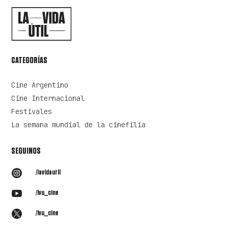
CATEGORÍAS
Cine Argentino
Cine Internacional
Festivales
La semana mundial de la cinefilia
SEGUINOS

/lavidautil

/lvu_cine

/lvu_cine