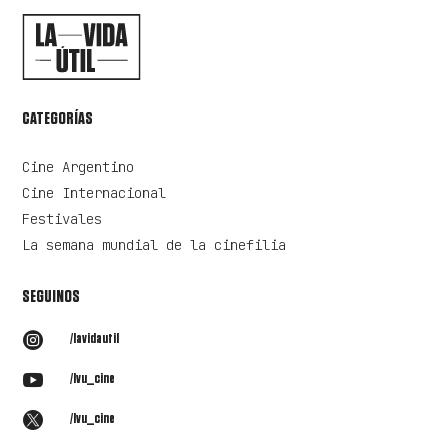
CATEGORÍAS
Cine Argentino
Cine Internacional
Festivales
La semana mundial de la cinefilia
SEGUINOS

/lavidautil

/lvu_cine

/lvu_cine