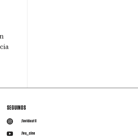
en
cia
SEGUINOS

/lavidautil

/lvu_cine