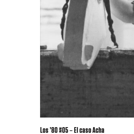
Los ’80 #05 – El caso Acha