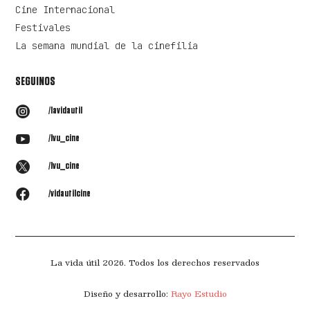
Cine Internacional
Festivales
La semana mundial de la cinefilia
SEGUINOS

/lavidautil

/lvu_cine

/lvu_cine

/vidautilcine
La vida útil 2026. Todos los derechos reservados
Diseño y desarrollo:
Rayo Estudio