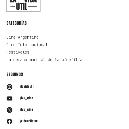
CATEGORÍAS
Cine Argentino
Cine Internacional
Festivales
La semana mundial de la cinefilia
SEGUINOS

/lavidautil

/lvu_cine

/lvu_cine

/vidautilcine