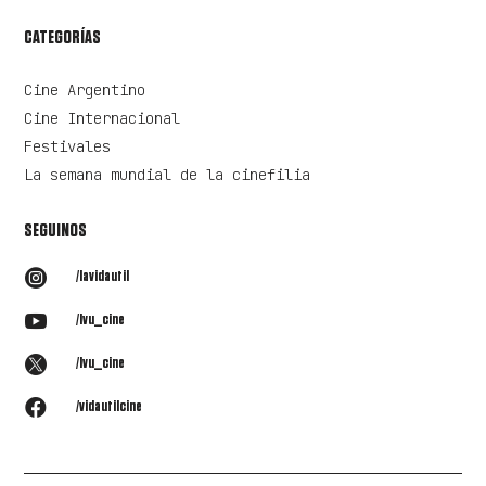
CATEGORÍAS
Cine Argentino
Cine Internacional
Festivales
La semana mundial de la cinefilia
SEGUINOS

/lavidautil

/lvu_cine

/lvu_cine

/vidautilcine