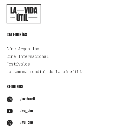
CATEGORÍAS
Cine Argentino
Cine Internacional
Festivales
La semana mundial de la cinefilia
SEGUINOS

/lavidautil

/lvu_cine

/lvu_cine