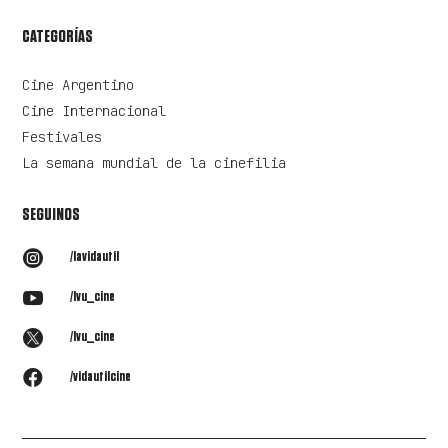
CATEGORÍAS
Cine Argentino
Cine Internacional
Festivales
La semana mundial de la cinefilia
SEGUINOS

/lavidautil

/lvu_cine

/lvu_cine

/vidautilcine