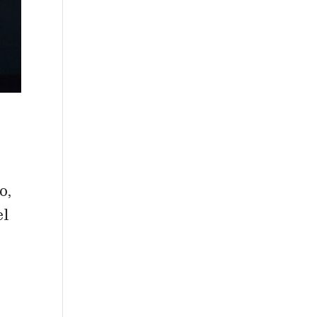
o,
el