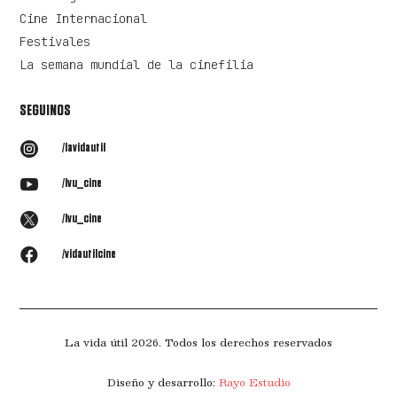
Cine Internacional
Festivales
La semana mundial de la cinefilia
SEGUINOS

/lavidautil

/lvu_cine

/lvu_cine

/vidautilcine
La vida útil 2026. Todos los derechos reservados
Diseño y desarrollo:
Rayo Estudio