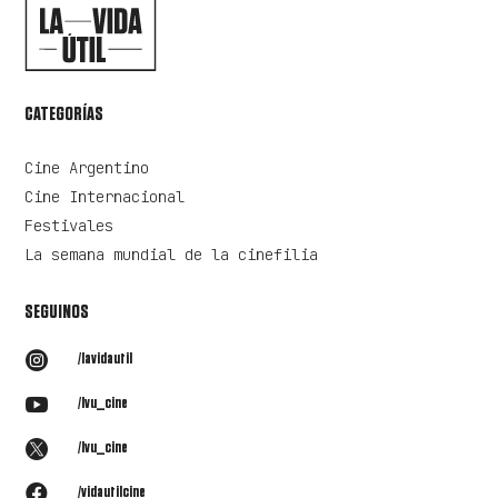
CATEGORÍAS
Cine Argentino
Cine Internacional
Festivales
La semana mundial de la cinefilia
SEGUINOS

/lavidautil

/lvu_cine

/lvu_cine

/vidautilcine